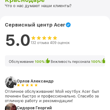
Замена экрана 5 A515-44-R5XW
Что о нас думают наши клиенты?
от 1095₽
(NX.HW3ER.00D) Acer
Замена северного моста 5 A515-44-
от 1950₽
R5XW (NX.HW3ER.00D) Acer
Сервисный центр Acer
Замена SSD 5 A515-44-R5XW
от 1200₽
5.0
(NX.HW3ER.00D) Acer
132 отзыва 409 оценок
Замена аккумулятора 5 A515-44-R5XW
от 690₽
(NX.HW3ER.00D) Acer
Замена клавиатуры 5 A515-44-R5XW
от 990₽
(NX.HW3ER.00D) Acer
Обслуживание
100%
Вежливость персонала
100%
К
Замена HDMI 5 A515-44-R5XW
от 495₽
(NX.HW3ER.00D) Acer
Орлов Александр
Отличное обслуживание! Мой ноутбук Acer был
починен быстро и профессионально. Спасибо за
отличную работу и рекомендации!
Сидоров Георгий