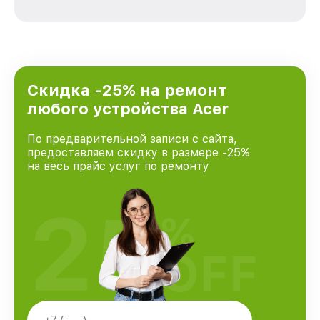
каждого пользователя продукции Acer, вне
зависимости от сложности поломки. Мы
стремимся к тому, чтобы каждый клиент был
удовлетворен скоростью и качеством
предоставляемых услуг. Наша цель — стать
лучшим сервисным центром Acer в городе
Краснодаре, постоянно повышая уровень
Скидка -25% на ремонт
доверия и лояльности наших клиентов.
любого устройства Acer
По предварительной записи с сайта,
предоставляем скидку в размере -25%
на весь прайс услуг по ремонту
25
%
OFF