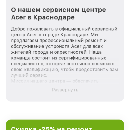
О нашем сервисном центре
Acer в Краснодаре
Добро пожаловать в официальный сервисный
центр Acer в городе Краснодаре. Мы
предлагаем профессиональный ремонт и
обслуживание устройств Acer для всех
жителей города и окрестностей. Наша
команда состоит из сертифицированных
специалистов, которые постоянно повышают
свою квалификацию, чтобы предоставить вам
лучший сервис.
Миссия нашего центра — обеспечить
качественный и доступный ремонт для
Развернуть
каждого пользователя продукции Acer, вне
зависимости от сложности поломки. Мы
стремимся к тому, чтобы каждый клиент был
удовлетворен скоростью и качеством
предоставляемых услуг. Наша цель — стать
лучшим сервисным центром Acer в городе
Краснодаре, постоянно повышая уровень
Скидка -25% на ремонт