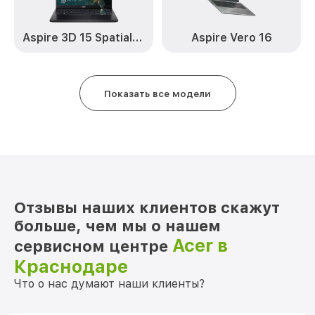
Замена термопасты 5 AN51552 Acer
от 1095₽
Aspire 3D 15 SpatialLabs™ Edition
Aspire Vero 16
Замена шлейфа матрицы 5 AN51552 Acer
от 950₽
Замена экрана 5 AN51552 Acer
от 1095₽
Показать все модели
Замена северного моста 5 AN51552
от 1950₽
Acer
Замена SSD 5 AN51552 Acer
от 1200₽
Замена аккумулятора 5 AN51552 Acer
от 690₽
Замена клавиатуры 5 AN51552 Acer
от 990₽
Отзывы наших клиентов скажут
больше, чем мы о нашем
Замена HDMI 5 AN51552 Acer
от 495₽
Acer в
сервисном центре
Краснодаре
Что о нас думают наши клиенты?