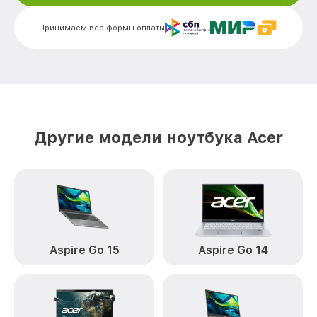
Замена вебкамеры 5 AN51552 Acer
от 1400₽
Принимаем все формы оплаты
Ремонт петель крышки 5 AN51552 Acer
от 1190₽
Настройка Wi-Fi 5 AN51552 Acer
от 1100₽
Замена южного моста 5 AN51552 Acer
от 1950₽
Замена тачпада 5 AN51552 Acer
от 1500₽
Другие модели ноутбука Acer
Замена USB порта 5 AN51552 Acer
от 1100₽
Замена звуковой карты 5 AN51552 Acer
от 1100₽
Замена микрофона 5 AN51552 Acer
от 1050₽
Замена оперативной памяти 5 AN51552
от 760₽
Acer
Aspire Go 15
Aspire Go 14
Замена процессора 5 AN51552 Acer
от 1545₽
Замена системы охлаждения 5 AN51552
от 1645₽
Acer