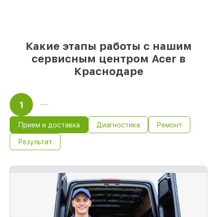
качественные реплики на ваш выбор
–
с учётом всех запросов
85%
работ быстро и без задержек, если
мастер приступает к восстановлению
сразу
Какие этапы работы с нашим
сервисным центром Acer в
Краснодаре
1
Прием и доставка
Диагностика
Ремонт
Результат