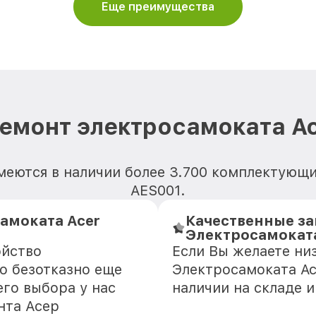
Еще преимущества
емонт электросамоката A
меются в наличии более 3.700 комплектующи
AES001.
амоката Acer
Качественные за
Электросамоката
ойство
Если Вы желаете ни
о безотказно еще
Электросамоката Ac
го выбора у нас
наличии на складе 
нта Асер