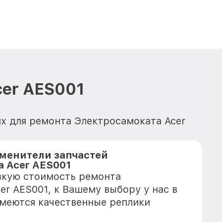
cer AES001
х для ремонта Электросамоката Acer
менители запчастей
 Acer AES001
зкую стоимость ремонта
er AES001, к Вашему выбору у нас в
имеются качественные реплики