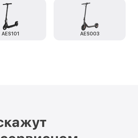
от 400₽
S001 Acer
Заказать
AES101
AES003
скажут