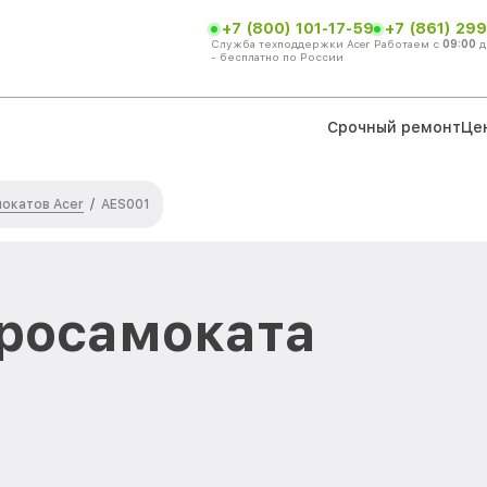
+7 (800) 101-17-59
+7 (861) 299
Служба техподдержки Acer
Работаем с
09:00
д
- бесплатно по России
Срочный ремонт
Це
окатов Acer
/
AES001
росамоката
в