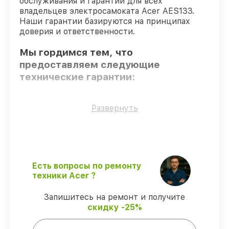
обслуживания и гарантий для всех
владельцев электросамоката Acer AES133.
Наши гарантии базируются на принципах
доверия и ответственности.
Мы гордимся тем, что
предоставляем следующие
технические гарантии:
Только фирменные комплектующие
–
Развернуть
для всех видов сервиса применяются
исключительно оригинальные детали.
Опытные мастера
– все работники
проходят обязательное обучение и
ежегодную аттестацию, что
Есть вопросы по ремонту
подтверждает их уровень мастерства.
техники Acer ?
Точное соблюдение сроков
–
гарантируем завершение работ без
Запишитесь на ремонт и получите
задержек.
скидку -25%
Гарантийное обслуживание
–
обслуживаем электросамокатов всегда
со строгим соблюдением гарантийных