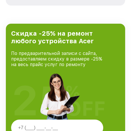
зависимости от сложности поломки. Мы
стремимся к тому, чтобы каждый клиент был
удовлетворен скоростью и качеством
предоставляемых услуг. Наша цель — стать
лучшим сервисным центром Acer в городе
Краснодаре, постоянно повышая уровень
Скидка -25% на ремонт
доверия и лояльности наших клиентов.
любого устройства Acer
По предварительной записи с сайта,
предоставляем скидку в размере -25%
на весь прайс услуг по ремонту
25
%
OFF