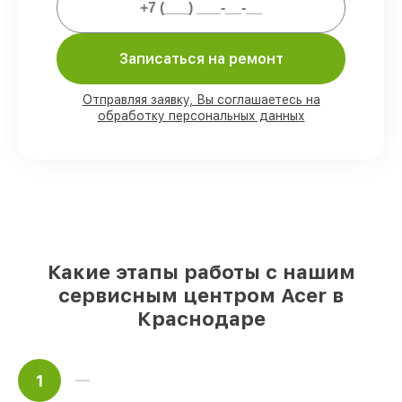
обязательств.
Записаться на ремонт
Мы гарантируем:
Отправляя заявку, Вы соглашаетесь на
обработку персональных данных
80%
работ с возможностью
присутствовать
90%
комплектующих для
электросамокатов имеются в наличии
или доступны для быстрой доставки
Оригинальные запчасти и
качественные реплики на ваш выбор
–
под любые финансовые возможности
85%
работ в течение пары часов, при
Какие этапы работы с нашим
немедленном начале работ
сервисным центром Acer в
Краснодаре
1