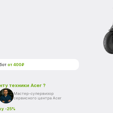
абот
от 400₽
нту техники Acer ?
Мастер-супервизор
сервисного центра Acer
ку -25%