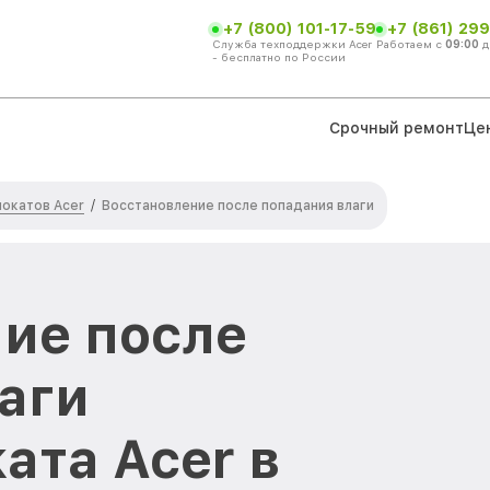
+7 (800) 101-17-59
+7 (861) 299
Служба техподдержки Acer
Работаем с
09:00
д
- бесплатно по России
Срочный ремонт
Це
окатов Acer
/
Восстановление после попадания влаги
ие после
аги
ата Acer в