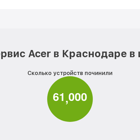
рвис Acer в Краснодаре в
Сколько устройств починили
6
1
0
0
0
,