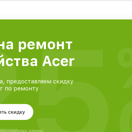
25
на ремонт
йства Acer
а, предоставляем скидку
уг по ремонту
ить скидку
 персональных данных