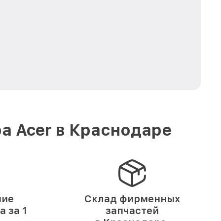
а Acer в Краснодаре
ние
Склад фирменных
 за 1
запчастей