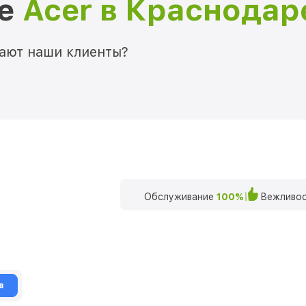
ре
Acer в Краснодар
мают наши клиенты?
Обслуживание
100%
Вежливос
в