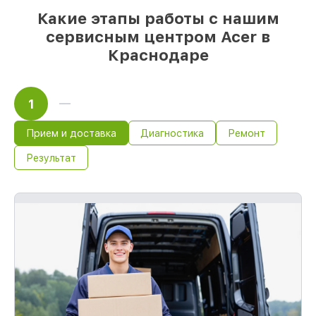
себя перед клиентами:
Какие этапы работы с нашим
сервисным центром Acer в
Сохранность техники под нашей
Краснодаре
гарантией
Мы обеспечиваем качество сервиса и
целостность техники. Если
1
повреждение произошло по нашей вине,
компенсируем ущерб.
Срок гарантии до 36 месяцев на сервис
Прием и доставка
Диагностика
Ремонт
устройств
Результат
Если у вас есть чек и гарантийный
талон, мы починим устройство повторно
без оплаты и без задержек.