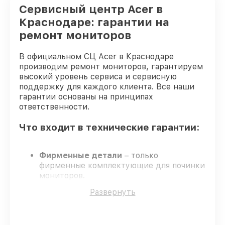
Сервисный центр Acer в
Краснодаре: гарантии на
ремонт мониторов
В официальном СЦ Acer в Краснодаре
производим ремонт мониторов, гарантируем
высокий уровень сервиса и сервисную
поддержку для каждого клиента. Все наши
гарантии основаны на принципах
ответственности.
Что входит в технические гарантии:
Фирменные детали
– только
фирменные комплектующие для починки
мониторов.
Сертифицированные инженеры
–
Развернуть
обучение и сертификация подтверждают
уровень мастерства.
Точные сроки выполнения
– соблюдаем