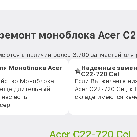
ремонт моноблока Acer C2
еются в наличии более 3.700 запчастей для 
я Моноблока Acer
Надежные замен
C22-720 Cel
ойство Моноблока
Если Вы желаете ни
о еще длительный
Acer C22-720 Cel, к
 нас есть
складе имеются кач
Асер
Acer C22-720 Cel