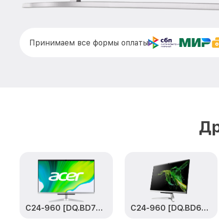
Принимаем все формы оплаты
Др
C24-960 [DQ.BD7ER.002]
C24-960 [DQ.BD6ER.003]