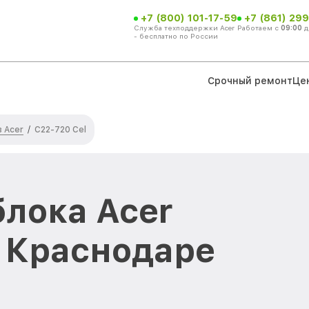
+7 (800) 101-17-59
+7 (861) 299
Служба техподдержки Acer
Работаем с
09:00
д
- бесплатно по России
Срочный ремонт
Це
 Acer
/
C22-720 Cel
лока Acer
в Краснодаре