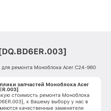
 [DQ.BD6ER.003]
 для ремонта Моноблока Acer C24-960
плики запчастей Моноблока Acer
ER.003]
зкую стоимость ремонта Моноблока
D6ER.003], к Вашему выбору у нас в
имеются качественные заменители