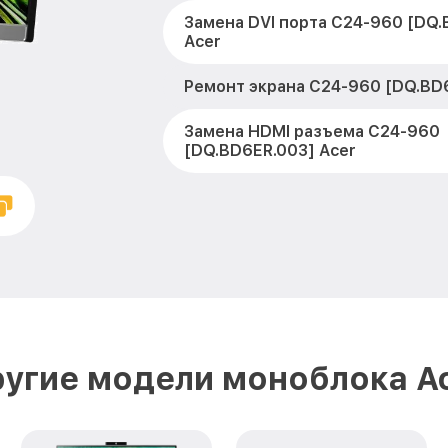
Замена DVI порта C24-960 [DQ.
Acer
Ремонт экрана C24-960 [DQ.BD6
Замена HDMI разъема C24-960
[DQ.BD6ER.003] Acer
Замена видеочипа C24-960 [DQ
Acer
Замена аккумулятора (батареи
[DQ.BD6ER.003] Acer
Установка системы macOS C24
[DQ.BD6ER.003] Acer
угие модели моноблока A
Замена батареи C24-960 [DQ.B
Замена подсветки матрицы C2