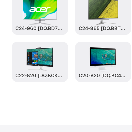
C24-960 [DQ.BD7ER.002]
C24-865 [DQ.BBTER.020]
C22-820 [DQ.BCKER.012]
C20-820 [DQ.BC4ER.007]