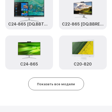
[DQ.BD6ER.003] Acer
Замена станции airport C24-96
[DQ.BD6ER.003] Acer
C24-865 [DQ.BBTER.004]
C22-865 [DQ.BBRER.016]
Чистка системы охлаждения C
[DQ.BD6ER.003] Acer
Установка шлейфа дисплея C2
[DQ.BD6ER.003] Acer
Ремонт электроцепи C24-960 [
C24-865
C20-820
Acer
Ремонт контроллера заряда C2
[DQ.BD6ER.003] Acer
Показать все модели
Ремонт звуковой карты C24-96
[DQ.BD6ER.003] Acer
Ремонт видеочипа C24-960 [DQ