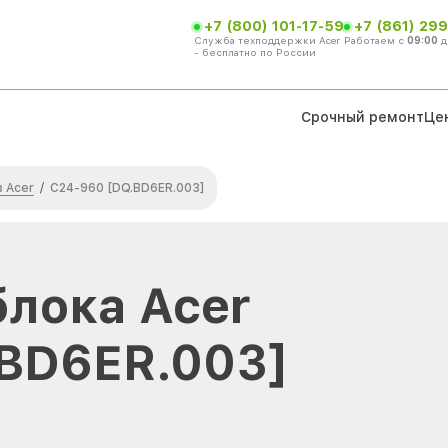
+7 (800) 101-17-59
+7 (861) 299
Служба техподдержки Acer
Работаем с
09:00
д
- бесплатно по России
Срочный ремонт
Це
 Acer
/
C24-960 [DQ.BD6ER.003]
лока Acer
BD6ER.003]