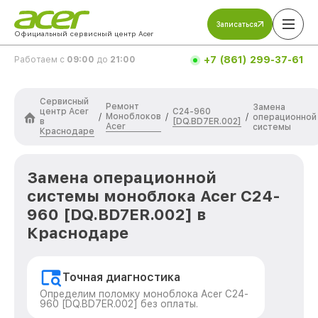
Записаться
Официальный сервисный центр Acer
+7 (861) 299-37-61
Работаем с
09:00
до
21:00
Сервисный
Ремонт
Замена
центр Acer
C24-960
Моноблоков
/
/
/
операционной
в
[DQ.BD7ER.002]
Acer
системы
Краснодаре
Замена операционной
системы моноблока Acer C24-
960 [DQ.BD7ER.002] в
Краснодаре
Точная диагностика
Определим поломку моноблока Acer C24-
960 [DQ.BD7ER.002] без оплаты.