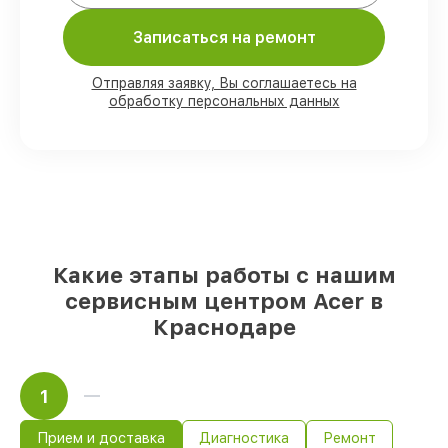
личного присутствия владельца
90%
комплектующих Acer имеются на
Записаться на ремонт
складе в Краснодаре, остальные
доставляются быстро
Отправляя заявку, Вы соглашаетесь на
Фирменные детали Acer и
обработку персональных данных
проверенные реплики
– под любые
запросы
85%
работ выполняются в тот же день,
если мастер приступает к ремонту сразу
Какие этапы работы с нашим
сервисным центром Acer в
Краснодаре
1
Прием и доставка
Диагностика
Ремонт