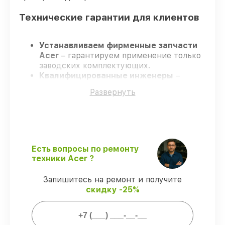
Технические гарантии для клиентов
Устанавливаем фирменные запчасти
Acer
– гарантируем применение только
заводских комплектующих.
Квалифицированные инженеры
–
проходят постоянное обучение, что
Развернуть
обеспечивает надёжную работу
устройства после ремонта.
Всегда выполняем ремонт вовремя
–
ремонт моноблока Acer C24-960
[DQ.BD7ER.002] без задержек.
Официальная гарантия
– все
Есть вопросы по ремонту
ремонтные услуги и комплектующие
техники Acer ?
защищены сервисной гарантией.
Запишитесь на ремонт и получите
скидку -25%
Мы гарантируем:
80%
работ закрываем с возможностью