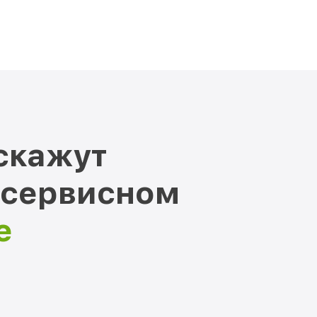
скажут
 сервисном
е