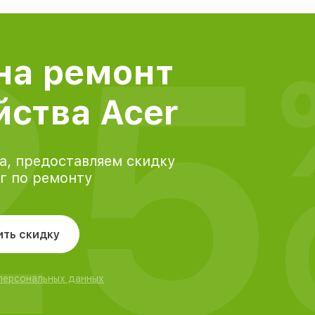
25
на ремонт
йства Acer
а, предоставляем скидку
уг по ремонту
ить скидку
 персональных данных