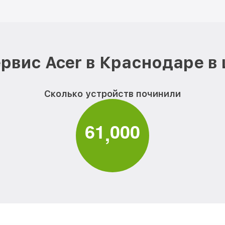
рвис Acer в Краснодаре в
Сколько устройств починили
6
1
0
0
0
,