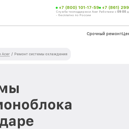
+7 (800) 101-17-59
+7 (861) 299
Служба техподдержки Acer
Работаем с
09:00
д
- бесплатно по России
Срочный ремонт
Це
 Acer
/
Ремонт системы охлаждения
емы
моноблока
одаре