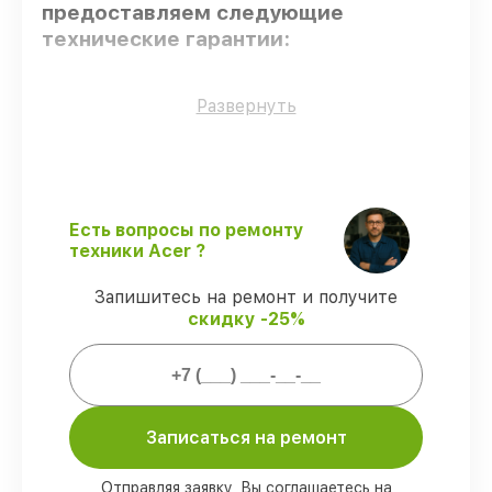
предоставляем следующие
технические гарантии:
Оригинальные детали
– гарантируем
Развернуть
использование фирменных запчастей для
обслуживания.
Опытные мастера
– мастера проходят
строгий отбор и регулярное обучение.
Выполнение работ вовремя
–
Есть вопросы по ремонту
гарантируем завершение работ без
техники Acer ?
задержек.
Гарантийное обслуживание
–
Запишитесь на ремонт и получите
обслуживаем ноутбуков всегда со
скидку -25%
строгим соблюдением гарантийных
обязательств.
Мы гарантируем:
Записаться на ремонт
80%
работ с возможностью наблюдения
90%
комплектующих для ноутбуков на
Отправляя заявку, Вы соглашаетесь на