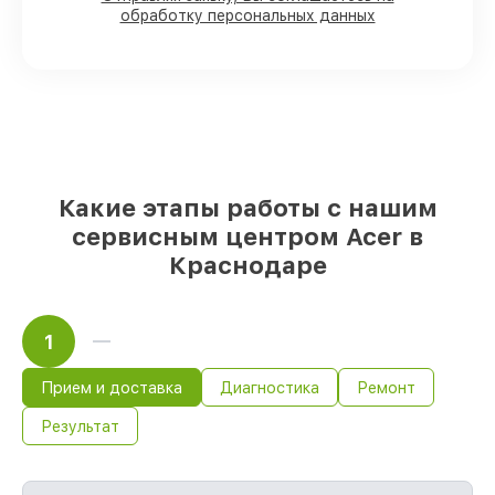
обработку персональных данных
складе или быстро поставляются
Подбор оригинальных комплектующих
и надежных реплик с возможностью
выбрать
– с учётом всех запросов
85%
работ в течение пары часов, при
немедленном начале работ
Какие этапы работы с нашим
сервисным центром Acer в
Краснодаре
1
Прием и доставка
Диагностика
Ремонт
Результат