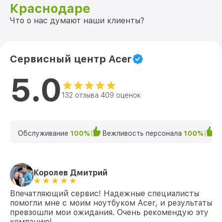
Краснодаре
Замена экрана 15 EX215-51-540G
Что о нас думают наши клиенты?
от 1095₽
(NX.EFZER.00G) Acer
Замена северного моста 15 EX215-51-
от 1950₽
540G (NX.EFZER.00G) Acer
Сервисный центр Acer
Замена SSD 15 EX215-51-540G
от 1200₽
5.0
(NX.EFZER.00G) Acer
132 отзыва 409 оценок
Замена аккумулятора 15 EX215-51-540G
от 690₽
(NX.EFZER.00G) Acer
Замена клавиатуры 15 EX215-51-540G
от 990₽
(NX.EFZER.00G) Acer
Обслуживание
100%
Вежливость персонала
100%
К
Замена HDMI 15 EX215-51-540G
от 495₽
(NX.EFZER.00G) Acer
Королев Дмитрий
Впечатляющий сервис! Надежные специалисты
помогли мне с моим ноутбуком Acer, и результаты
превзошли мои ожидания. Очень рекомендую эту
компанию!