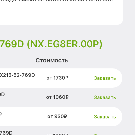
-769D (NX.EG8ER.00P)
Стоимость
EX215-52-769D
от 1730₽
Заказать
9D
от 1060₽
Заказать
D
от 930₽
Заказать
-769D