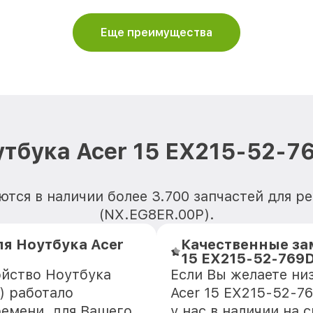
Еще преимущества
утбука Acer 15 EX215-52-7
тся в наличии более 3.700 запчастей для р
(NX.EG8ER.00P).
я Ноутбука Acer
Качественные за
15 EX215-52-769D
ойство Ноутбука
Если Вы желаете ни
) работало
Acer 15 EX215-52-7
ремени, для Вашего
у нас в наличии на