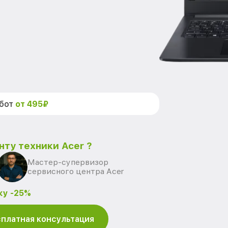
абот
от 495₽
нту техники Acer ?
Мастер-супервизор
сервисного центра Acer
ку -25%
платная консультация