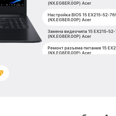
(NX.EG8ER.00P) Acer
Настройка BIOS 15 EX215-52-7
(NX.EG8ER.00P) Acer
Замена видеочипа 15 EX215-52
(NX.EG8ER.00P) Acer
Ремонт разъема питания 15 EX
(NX.EG8ER.00P) Acer
Замена видеокарты 15 EX215-5
(NX.EG8ER.00P) Acer
Ремонт цепей питания 15 EX21
(NX.EG8ER.00P) Acer
Замена жесткого диска 15 EX2
(NX.EG8ER.00P) Acer
Установка драйверов 15 EX215