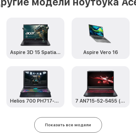
ругие модели ноутбука Ac
(NX.EG8ER.00P) Acer
Замена вебкамеры 15 EX215-52
(NX.EG8ER.00P) Acer
Ремонт петель крышки 15 EX21
(NX.EG8ER.00P) Acer
Aspire 3D 15 SpatialLabs™ Edition
Aspire Vero 16
Настройка Wi-Fi 15 EX215-52-7
(NX.EG8ER.00P) Acer
Замена южного моста 15 EX215
(NX.EG8ER.00P) Acer
Замена тачпада 15 EX215-52-7
Helios 700 PH717-72-905U (NH.Q92ER.002)
7 AN715-52-5455 (NH.Q8FER.00C)
(NX.EG8ER.00P) Acer
Замена USB порта 15 EX215-52
(NX.EG8ER.00P) Acer
Показать все модели
Замена звуковой карты 15 EX21