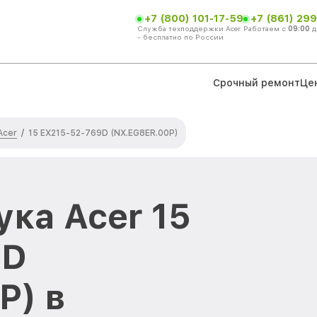
+7 (800) 101-17-59
+7 (861) 299
Служба техподдержки Acer
Работаем с
09:00
д
- бесплатно по России
Срочный ремонт
Це
Acer
/
15 EX215-52-769D (NX.EG8ER.00P)
ка Acer 15
9D
P) в