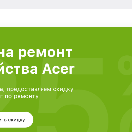
25
на ремонт
йства Acer
а, предоставляем скидку
уг по ремонту
ить скидку