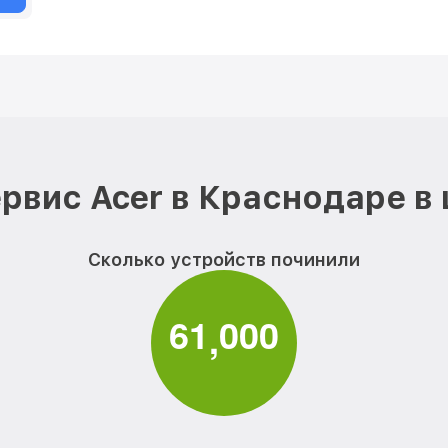
рвис Acer в Краснодаре в
Сколько устройств починили
6
1
0
0
0
,