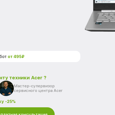
абот
от 495₽
нту техники Acer ?
Мастер-супервизор
сервисного центра Acer
ку -25%
платная консультация