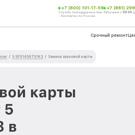
+7 (800) 101-17-59
+7 (861) 299
Служба техподдержки Acer
Работаем с
09:00
д
- бесплатно по России
Срочный ремонт
Це
Acer
5 SF51456T51K3
/
/
Замена звуковой карты
вой карты
 5
 в