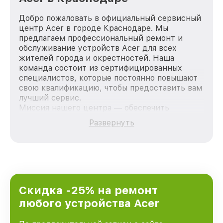
Добро пожаловать в официальный сервисный
центр Acer в городе Краснодаре. Мы
предлагаем профессиональный ремонт и
обслуживание устройств Acer для всех
жителей города и окрестностей. Наша
команда состоит из сертифицированных
специалистов, которые постоянно повышают
свою квалификацию, чтобы предоставить вам
лучший сервис.
Миссия нашего центра — обеспечить
качественный и доступный ремонт для
Развернуть
каждого пользователя продукции Acer, вне
зависимости от сложности поломки. Мы
стремимся к тому, чтобы каждый клиент был
удовлетворен скоростью и качеством
предоставляемых услуг. Наша цель — стать
лучшим сервисным центром Acer в городе
Краснодаре, постоянно повышая уровень
Скидка -25% на ремонт
доверия и лояльности наших клиентов.
любого устройства Acer