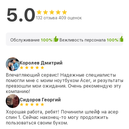
Замена HDMI TravelMate 5310 Acer
от 495₽
5.0
132 отзыва 409 оценок
Обслуживание
100%
Вежливость персонала
100%
К
Королев Дмитрий
Впечатляющий сервис! Надежные специалисты
помогли мне с моим ноутбуком Acer, и результаты
превзошли мои ожидания. Очень рекомендую эту
компанию!
Сидоров Георгий
Хорошая работа, ребят! Починили шлейф на асер
спин 1. Сейчас наконец-то могу продолжить
пользоваться своим буком.