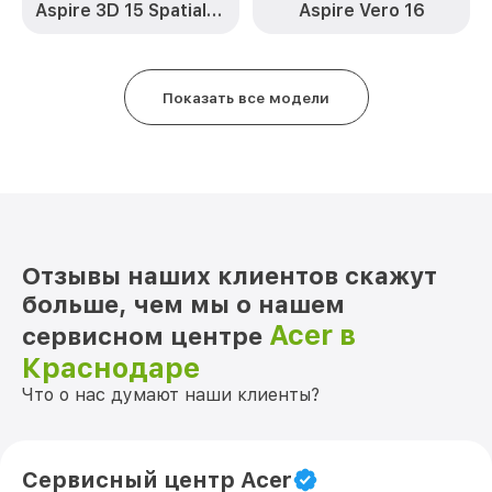
от 1545₽
Aspire 3D 15 SpatialLabs™ Edition
Aspire Vero 16
Acer
Замена системы охлаждения TravelMate
от 1645₽
5310 Acer
Показать все модели
Замена термопасты TravelMate 5310
от 1095₽
Acer
Замена шлейфа матрицы TravelMate
от 950₽
5310 Acer
Замена экрана TravelMate 5310 Acer
от 1095₽
Отзывы наших клиентов скажут
Замена северного моста TravelMate
от 1950₽
5310 Acer
больше, чем мы о нашем
Acer в
сервисном центре
Замена SSD TravelMate 5310 Acer
от 1200₽
Краснодаре
Замена аккумулятора TravelMate 5310
от 690₽
Что о нас думают наши клиенты?
Acer
Замена клавиатуры TravelMate 5310
от 990₽
Acer
Сервисный центр Acer