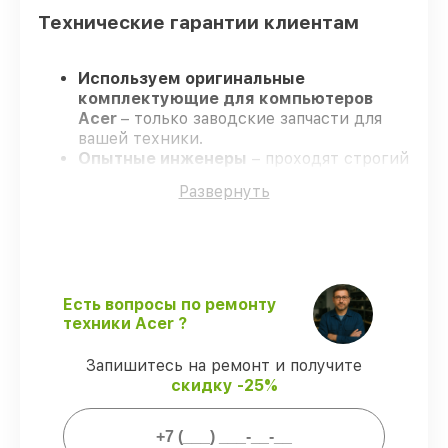
Технические гарантии клиентам
Используем оригинальные
комплектующие для компьютеров
Acer
– только заводские запчасти для
вашей техники.
Опытные инженеры
– проходят строгий
отбор, что гарантирует гарантированно
Развернуть
долговечный результат.
Завершаем работы без задержек
–
ремонт компьютеров Acer без
бесконечных переносов.
Поддержка после ремонта
– на все
ремонт и запчасти для компьютеров
Есть вопросы по ремонту
Acer предоставляется длительная
техники Acer ?
гарантия.
Запишитесь на ремонт и получите
скидку -25%
Мы гарантируем: