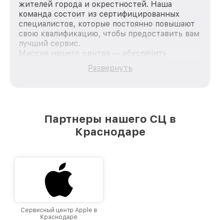
жителей города и окрестностей. Наша
команда состоит из сертифицированных
специалистов, которые постоянно повышают
свою квалификацию, чтобы предоставить вам
лучший сервис.
Миссия нашего центра — обеспечить
качественный и доступный ремонт для
Развернуть
каждого пользователя продукции Acer, вне
зависимости от сложности поломки. Мы
стремимся к тому, чтобы каждый клиент был
удовлетворен скоростью и качеством
предоставляемых услуг. Наша цель — стать
Партнеры нашего СЦ в
лучшим сервисным центром Acer в городе
Краснодаре
Краснодаре, постоянно повышая уровень
доверия и лояльности наших клиентов.
Сервисный центр Apple в
Краснодаре