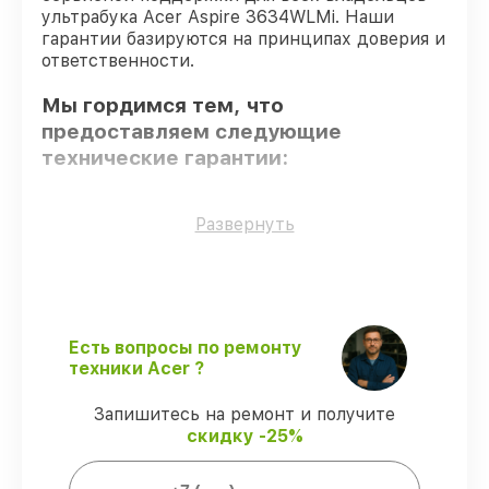
ультрабука Acer Aspire 3634WLMi. Наши
гарантии базируются на принципах доверия и
ответственности.
Мы гордимся тем, что
предоставляем следующие
технические гарантии:
Только фирменные комплектующие
–
Развернуть
гарантируем использование фирменных
запчастей для обслуживания.
Квалифицированные специалисты
–
проверенные специалисты с опытом и
сертификацией.
Есть вопросы по ремонту
Соблюдение сроков починки
–
техники Acer ?
восстановление ультрабука Aspire
3634WLMi выполняется строго в
Запишитесь на ремонт и получите
оговоренные сроки.
скидку -25%
Гарантийное обслуживание
–
обслуживаем ультрабуков всегда со
строгим соблюдением гарантийных