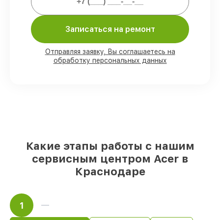
обязательств.
Записаться на ремонт
Мы гарантируем:
Отправляя заявку, Вы соглашаетесь на
обработку персональных данных
80%
работ под контролем клиента
90%
комплектующих для ультрабуков на
складе или быстро поставляются
Оригинальные запчасти и
качественные реплики на ваш выбор
–
для любого бюджета
85%
работ в течение пары часов, при
условии, что обслуживание началось
сразу
Какие этапы работы с нашим
сервисным центром Acer в
Краснодаре
1