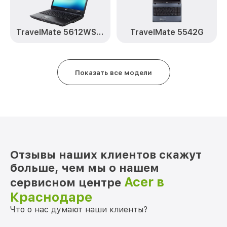
от 350₽
3634WLMi Acer
Замена северного моста Aspire
от 1800₽
TravelMate 5612WSMi
TravelMate 5542G
3634WLMi Acer
Замена аккумулятора Aspire 3634WLMi
от 550₽
Acer
Показать все модели
Ремонт SD/DVD-Rom Aspire 3634WLMi
от 700₽
Acer
Отзывы наших клиентов скажут
больше, чем мы о нашем
Acer в
сервисном центре
Краснодаре
Что о нас думают наши клиенты?