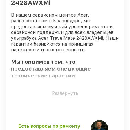
2428AWXMi
В нашем сервисном центре Acer,
расположенном в Краснодаре, мы
предоставляем высокий уровень ремонта и
сервисной поддержки для всех владельцев
ультрабука Acer TravelMate 2428AWXMi. Наши
гарантии базируются на принципах
надёжности и ответственности.
Мы гордимся тем, что
предоставляем следующие
технические гарантии:
Оригинальные детали
– только
Развернуть
подлинные комплектующие.
Квалифицированные специалисты
–
проверенные специалисты с опытом и
сертификацией.
Соблюдение сроков починки
–
Есть вопросы по ремонту
гарантируем завершение работ без