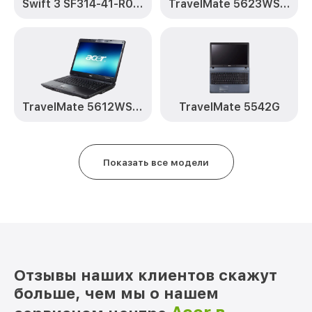
Swift 3 SF314-41-R0TE
TravelMate 5623WSMi
Замена USB порта TravelMate
от 850₽
2428AWXMi Acer
Замена кулера TravelMate 2428AWXMi
от 950₽
Acer
Замена микрофона TravelMate
от 950₽
2428AWXMi Acer
TravelMate 5612WSMi
TravelMate 5542G
Замена оперативной памяти TravelMate
от 350₽
2428AWXMi Acer
Показать все модели
Замена северного моста TravelMate
от 1800₽
2428AWXMi Acer
Замена аккумулятора TravelMate
от 550₽
2428AWXMi Acer
Ремонт SD/DVD-Rom TravelMate
от 700₽
2428AWXMi Acer
Отзывы наших клиентов скажут
больше, чем мы о нашем