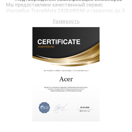
Мы предоставляем качественный сервис
Ультрабук TravelMate 2428AWXMi и гарантию до 3
лет.
Развернуть