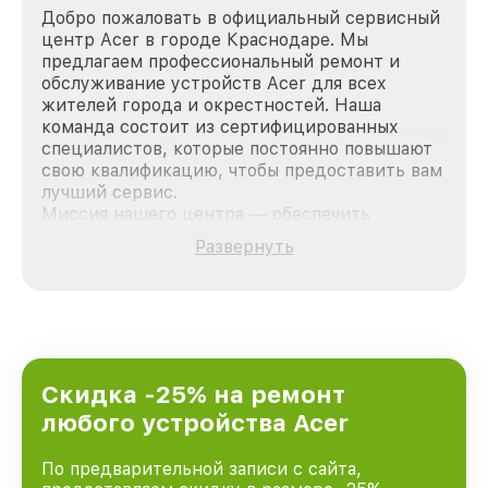
Добро пожаловать в официальный сервисный
центр Acer в городе Краснодаре. Мы
предлагаем профессиональный ремонт и
обслуживание устройств Acer для всех
жителей города и окрестностей. Наша
команда состоит из сертифицированных
специалистов, которые постоянно повышают
свою квалификацию, чтобы предоставить вам
лучший сервис.
Миссия нашего центра — обеспечить
качественный и доступный ремонт для
Развернуть
каждого пользователя продукции Acer, вне
зависимости от сложности поломки. Мы
стремимся к тому, чтобы каждый клиент был
удовлетворен скоростью и качеством
предоставляемых услуг. Наша цель — стать
лучшим сервисным центром Acer в городе
Краснодаре, постоянно повышая уровень
Скидка -25% на ремонт
доверия и лояльности наших клиентов.
любого устройства Acer
По предварительной записи с сайта,