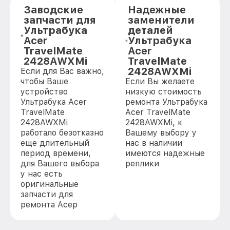
Заводские
Надежные
запчасти для
заменители
Ультрабука
деталей
Acer
Ультрабука
TravelMate
Acer
2428AWXMi
TravelMate
2428AWXMi
Если для Вас важно,
чтобы Ваше
Если Вы желаете
устройство
низкую стоимость
Ультрабука Acer
ремонта Ультрабука
TravelMate
Acer TravelMate
2428AWXMi
2428AWXMi, к
работало безотказно
Вашему выбору у
еще длительный
нас в наличии
период времени,
имеются надежные
для Вашего выбора
реплики
у нас есть
оригинальные
запчасти для
ремонта Асер