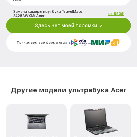
Замена камеры ноутбука TravelMate
от 950₽
2428AWXMi Acer
Здесь нет моей поломки
Ремонт Wi-Fi TravelMate 2428AWXMi
от 550₽
Acer
Принимаем все формы оплаты
Ремонт южного моста TravelMate
от 1900₽
2428AWXMi Acer
Замена клавиатуры TravelMate
от 750₽
2428AWXMi Acer
Замена видеоадаптера (видеокарты)
от 350₽
TravelMate 2428AWXMi Acer
Другие модели ультрабука Acer
Замена матрицы TravelMate 2428AWXMi
от 950₽
Acer
Замена HDD (замена жёсткого диска)
от 450₽
TravelMate 2428AWXMi Acer
Замена HDMI порта TravelMate
от 750₽
2428AWXMi Acer