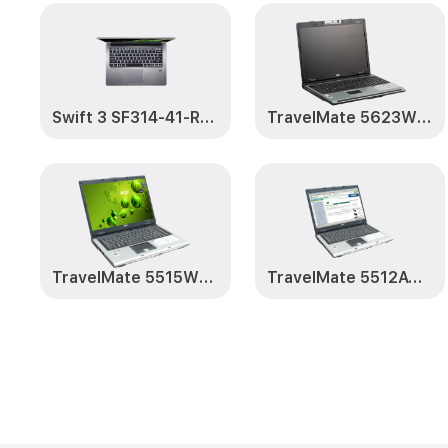
Swift 3 SF314-41-R0TE
TravelMate 5623WSMi
TravelMate 5515WLMi
TravelMate 5512AWLMi