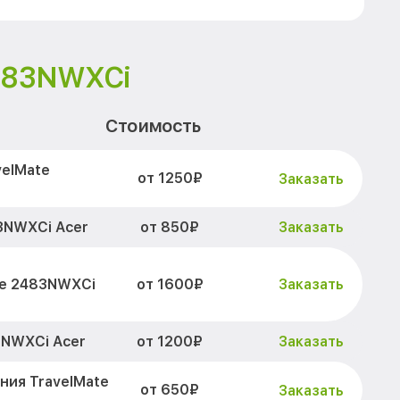
2483NWXCi
Стоимость
velMate
от 1250₽
Заказать
от 850₽
3NWXCi Acer
Заказать
от 1600₽
te 2483NWXCi
Заказать
от 1200₽
3NWXCi Acer
Заказать
ния TravelMate
от 650₽
Заказать