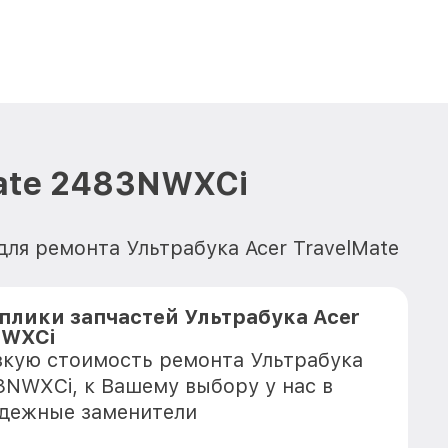
Mate 2483NWXCi
ля ремонта Ультрабука Acer TravelMate
плики запчастей Ультрабука Acer
NWXCi
зкую стоимость ремонта Ультрабука
83NWXCi, к Вашему выбору у нас в
адежные заменители