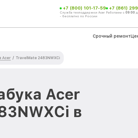
+7 (800) 101-17-59
+7 (861) 299
Служба техподдержки Acer
Работаем с
09:00
д
- бесплатно по России
Срочный ремонт
Це
в Acer
/
TravelMate 2483NWXCi
абука Acer
483NWXCi в