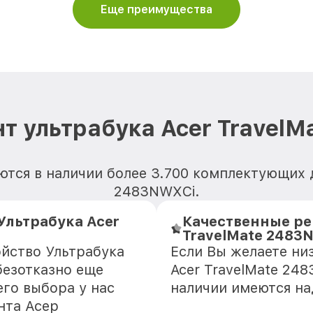
Еще преимущества
т ультрабука Acer Travel
тся в наличии более 3.700 комплектующих д
2483NWXCi.
льтрабука Acer
Качественные ре
TravelMate 2483
ойство Ультрабука
Если Вы желаете ни
безотказно еще
Acer TravelMate 24
го выбора у нас
наличии имеются н
нта Асер