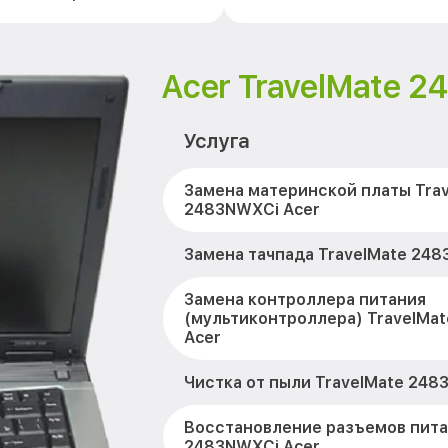
Acer TravelMate 
Услуга
Замена материнской платы Tra
2483NWXCi Acer
Замена тачпада TravelMate 248
Замена контроллера питания
(мультиконтроллера) TravelMa
Acer
Чистка от пыли TravelMate 248
Восстановление разъемов пита
2483NWXCi Acer